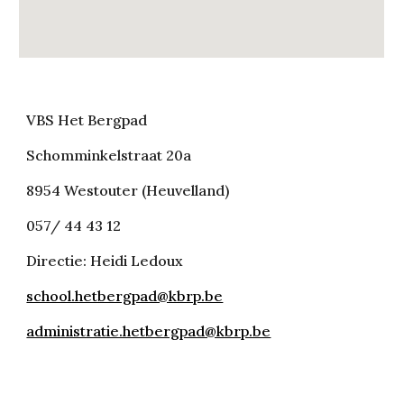
VBS Het Bergpad
Schomminkelstraat 20a
8954 Westouter (Heuvelland)
057/ 44 43 12
Directie: Heidi Ledoux
school.hetbergpad@kbrp.be
administratie.hetbergpad@kbrp.be