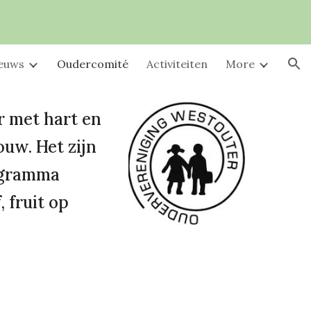
ion
ieuws
Oudercomité
Activiteiten
More
r met hart en
ouw. Het zijn
rogramma
 fruit op