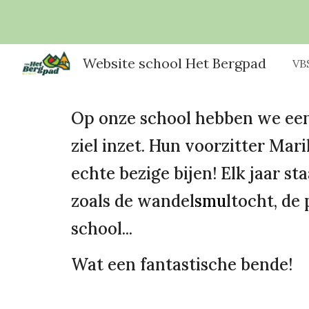
Sk
Website school Het Bergpad
VB
Op onze school hebben we een 
ziel inzet. Hun voorzitter Mar
echte bezige bijen! Elk jaar s
zoals de wandel
smu
ltocht, de
school...
Wat een fantastische bende!