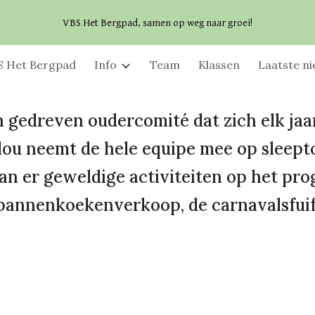
VBS Het Bergpad, samen op weg naar groei!
ip to main content
Skip to navigat
S Het Bergpad
Info
Team
Klassen
Laatste n
gedreven oudercomité dat zich elk jaa
ilou neemt de hele equipe mee op sleept
taan er geweldige activiteiten op het p
 pannenkoekenverkoop, de carnavalsfuif,